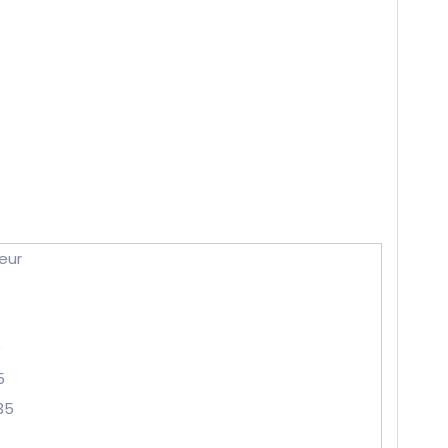
eur
9
5
35