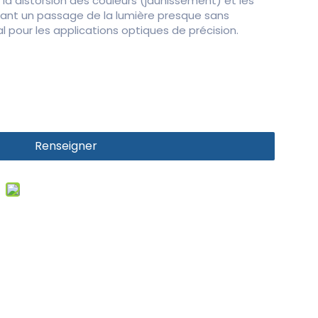
le, la distorsion des couleurs (jaunissement) et les
sant un passage de la lumière presque sans
al pour les applications optiques de précision.
Renseigner