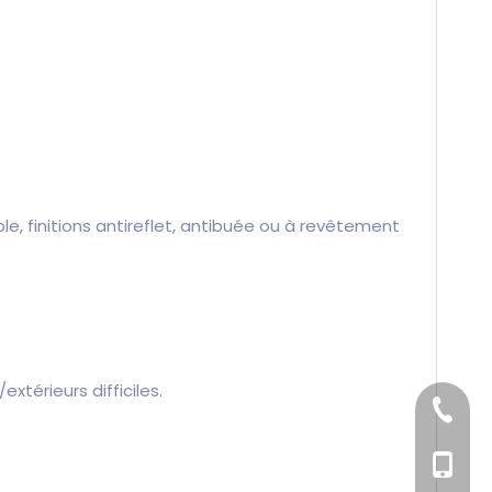
le, finitions antireflet, antibuée ou à revêtement
xtérieurs difficiles.
+86-156
+86-138