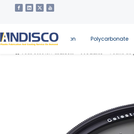
Maison
Polycarbonate
Vous êtes ici :
Maison
»
Produits
»
Feuille d