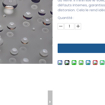
du verre. Il minimise le voi
défauts internes, garantis
distorsion. Cela le rend idé
Quantité :