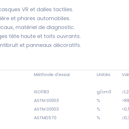
asques VR et dalles tactiles.
mière et phares automobiles.
icaux, matériel de diagnostic.
es tête haute et toits ouvrants.
antibruit et panneaux décoratifs.
Méthode d'essai
Unités
Val
ISO1183
g/cm3
≥1,2
ASTM D1003
%
>8
ASTM D1003
%
<0,
ASTMD570
%
≤0,