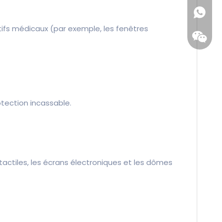
+86-138
itifs médicaux (par exemple, les fenêtres
otection incassable.
Wecha
actiles, les écrans électroniques et les dômes